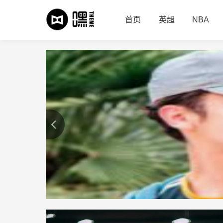
首页
英超
NBA