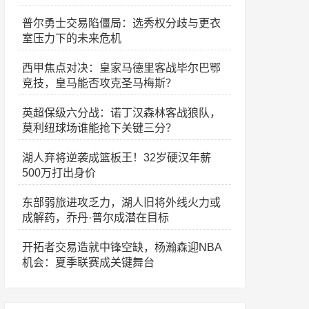
普尔勇士交易陷僵局：选秀权分歧与更衣
室压力下的未来危机
西甲焦点对决：皇家马德里客战毕尔巴鄂
竞技，皇马能否攻克圣马梅斯？
英超保级六分战：诺丁汉森林客战狼队，
莫利纽球场谁能抢下关键三分？
湖人弃将逆袭成篮板王！32岁硬汉年薪
500万打出身价
东部弱旅进攻乏力，湖人旧将外线火力或
成解药，乔丹·普尔成潜在目标
开拓者交易造就中锋空缺，杨瀚森迎NBA
机会：夏季联赛成关键舞台