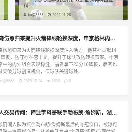
科...
jm@8888
2025-11-28
伊森伤愈归来提升火箭锋线轮换深度，申京格林内外组合稳健但火箭重建期稳定性不足，乌度卡赛后强调细节
森伤愈归来为火箭锋线轮换深度注入活力，他替补贡献14
8篮板，防守存在感十足，提升了球队攻防转换节奏。申京
格林的内外组合表现稳健，前者拿下23分10篮板，后者也
过突破分球创造机会，但球队关键球处...
jm@8888
2025-12-24
1533
0
湖人交易传闻：押注字母哥联手勒布朗·詹姆斯，湖人8换1豪赌撼动雄鹿队
杉矶湖人队为抓住勒布朗·詹姆斯最后的夺冠窗口，被曝可
豪赌一笔震撼交易：从雄鹿队换来“字母哥”扬尼斯·阿德托