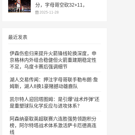
分，字母哥空砍32+11，
2025-11-28
最近发表
伊森伤愈归来提升火箭锋线轮换深度，申
京格林内外组合稳健但火箭重建期稳定性
不足，乌度卡赛后强调细节
湖人交易传闻：押注字母哥联手勒布朗·詹
姆斯，湖人8换1豪赌撼动雄鹿队
凯尔特人迎回塔图姆：是引爆“战术炸弹”还
是重塑球队化学反应与进攻体系？
阿森纳豪取英超联赛六连胜强势领跑积分
榜，阿尔特塔战术体系激活萨卡厄德高连
线