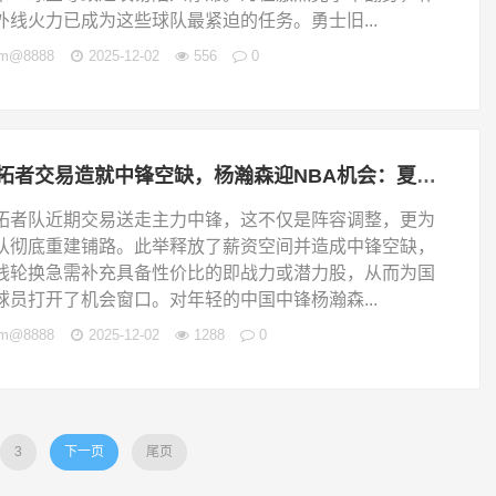
外线火力已成为这些球队最紧迫的任务。勇士旧...
jm@8888
2025-12-02
556
0
开拓者交易造就中锋空缺，杨瀚森迎NBA机会：夏季联赛成关键舞台
拓者队近期交易送走主力中锋，这不仅是阵容调整，更为
队彻底重建铺路。此举释放了薪资空间并造成中锋空缺，
线轮换急需补充具备性价比的即战力或潜力股，从而为国
球员打开了机会窗口。对年轻的中国中锋杨瀚森...
jm@8888
2025-12-02
1288
0
3
下一页
尾页