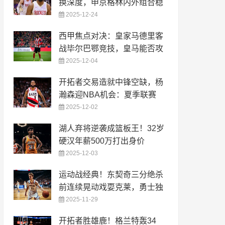
换深度，申京格林内外组合稳
2025-12-24
西甲焦点对决：皇家马德里客
战毕尔巴鄂竞技，皇马能否攻
2025-12-04
开拓者交易造就中锋空缺，杨
瀚森迎NBA机会：夏季联赛
2025-12-02
湖人弃将逆袭成篮板王！32岁
硬汉年薪500万打出身价
2025-12-03
运动战经典！东契奇三分绝杀
前连续晃动戏耍克莱，勇士独
2025-11-29
开拓者胜雄鹿！格兰特轰34