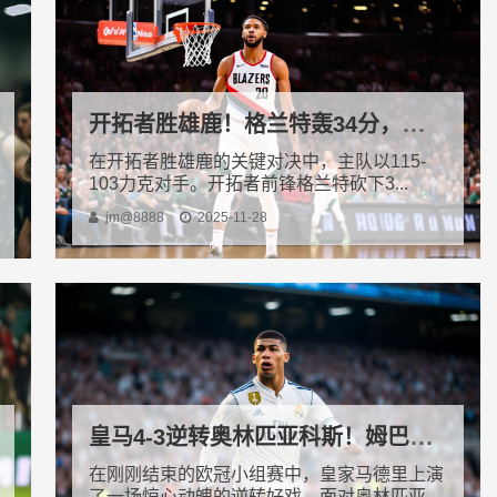
开拓者胜雄鹿！格兰特轰34分，字母哥空砍32+11，杨瀚森4分遭洛佩兹防守压制
在开拓者胜雄鹿的关键对决中，主队以115-
103力克对手。开拓者前锋格兰特砍下3...
jm@8888
2025-11-28
皇马4-3逆转奥林匹亚科斯！姆巴佩欧冠小组赛独中四元助皇家马德里惊险取胜
在刚刚结束的欧冠小组赛中，皇家马德里上演
了一场惊心动魄的逆转好戏。面对奥林匹亚