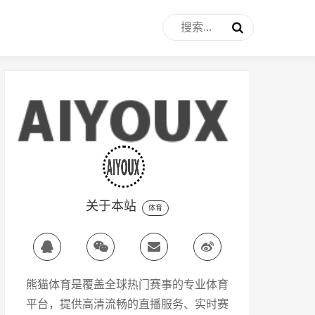
关于本站
体育
熊猫体育是覆盖全球热门赛事的专业体育
平台，提供高清流畅的直播服务、实时赛