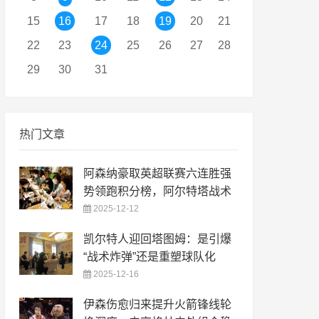
15
16
17
18
19
20
21
22
23
24
25
26
27
28
29
30
31
热门文章
阿森纳豪取英超联赛六连胜强
势领跑积分榜，阿尔特塔战术
2025-12-12
凯尔特人迎回塔图姆：是引爆
“战术炸弹”还是重塑球队化
2025-12-16
伊森伤愈归来提升火箭锋线轮