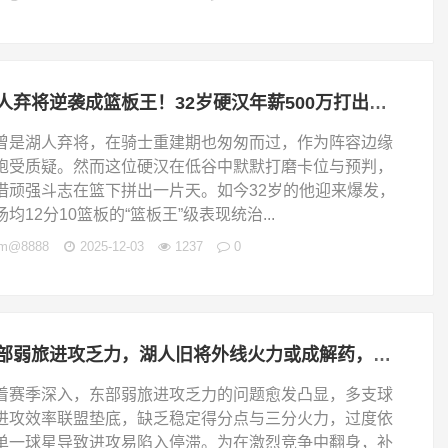
湖人弃将逆袭成篮板王！32岁硬汉年薪500万打出身价
曾是湖人弃将，在骑士重建期也匆匆而过，作为阵容边缘
饱受质疑。然而这位硬汉在低谷中默默打磨卡位与预判，
借顽强斗志在篮下拼出一片天。如今32岁的他迎来爆发，
场均12分10篮板的“篮板王”级表现统治...
jm@8888
2025-12-03
1237
0
东部弱旅进攻乏力，湖人旧将外线火力或成解药，乔丹·普尔成潜在目标
着赛季深入，东部弱旅进攻乏力的问题愈发凸显，多支球
进攻效率联盟垫底，缺乏稳定得分点与三分火力，过度依
单一球星导致进攻易陷入停滞。为在激烈竞争中翻身，补