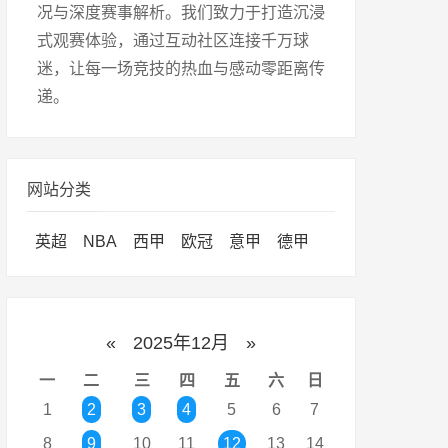
况与深度赛事解析。我们致力于打造沉浸
式观赛体验，通过互动社区连接千万球
迷，让每一场竞技的热血与感动零距离传
递。
网站分类
英超
NBA
西甲
欧冠
意甲
德甲
«
2025年12月
»
一
二
三
四
五
六
日
1
2
3
4
5
6
7
8
9
10
11
12
13
14