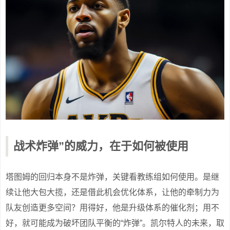
战术炸弹”的威力，在于如何被使用
塔图姆的回归本身不是炸弹，关键看教练组如何使用。是继
续让他大包大揽，还是借此机会优化体系，让他的牵制力为
队友创造更多空间？用得好，他是升级体系的催化剂；用不
好，就可能成为破坏团队平衡的“炸弹”。凯尔特人的未来，取