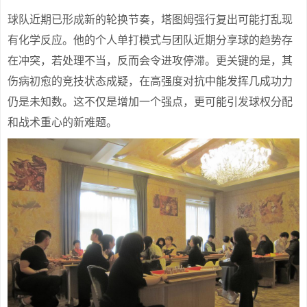
球队近期已形成新的轮换节奏，塔图姆强行复出可能打乱现
有化学反应。他的个人单打模式与团队近期分享球的趋势存
在冲突，若处理不当，反而会令进攻停滞。更关键的是，其
伤病初愈的竞技状态成疑，在高强度对抗中能发挥几成功力
仍是未知数。这不仅是增加一个强点，更可能引发球权分配
和战术重心的新难题。