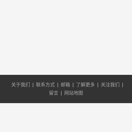
关于我们
|
联系方式
|
邮箱
|
了解更多
|
关注我们
|
留言
|
网站地图