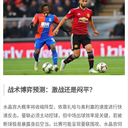
战术博弈预测：激战还是闷平？
水晶宫大概率将收缩阵型，依靠扎哈与奥利塞的速度进行快
速反击。曼联必须主动控球，但中场出球效率是关键，若被
断球极易暴露身后空当。比赛可能呈现曼联围攻、水晶宫伺