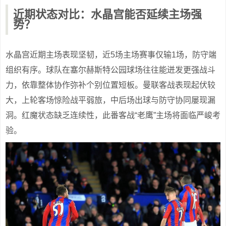
近期状态对比：水晶宫能否延续主场强
势？
水晶宫近期主场表现坚韧，近5场主场赛事仅输1场，防守端
组织有序。球队在塞尔赫斯特公园球场往往能迸发更强战斗
力，依靠整体协作弥补个别位置短板。曼联客战表现起伏较
大，上轮客场惊险战平弱旅，中后场出球与防守协同屡现漏
洞。红魔状态缺乏连续性，此番客战“老鹰”主场将面临严峻考
验。