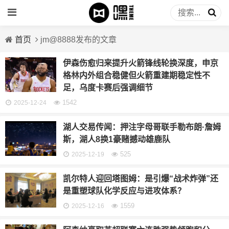
首页
jm@8888发布的文章
伊森伤愈归来提升火箭锋线轮换深度，申京
格林内外组合稳健但火箭重建期稳定性不
足，乌度卡赛后强调细节
1542
2025-12-24
湖人交易传闻：押注字母哥联手勒布朗·詹姆
斯，湖人8换1豪赌撼动雄鹿队
525
2025-12-19
凯尔特人迎回塔图姆：是引爆“战术炸弹”还
是重塑球队化学反应与进攻体系？
1559
2025-12-16