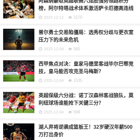
阿森纳豪取英超联赛六连胜强势领跑积分
榜，阿尔特塔战术体系激活萨卡厄德高连线
1570
2025-12-12
普尔勇士交易陷僵局：选秀权分歧与更衣室
压力下的未来危机
560
2025-12-09
西甲焦点对决：皇家马德里客战毕尔巴鄂竞
技，皇马能否攻克圣马梅斯？
1535
2025-12-04
英超保级六分战：诺丁汉森林客战狼队，莫
利纽球场谁能抢下关键三分？
599
2025-12-04
湖人弃将逆袭成篮板王！32岁硬汉年薪500
万打出身价