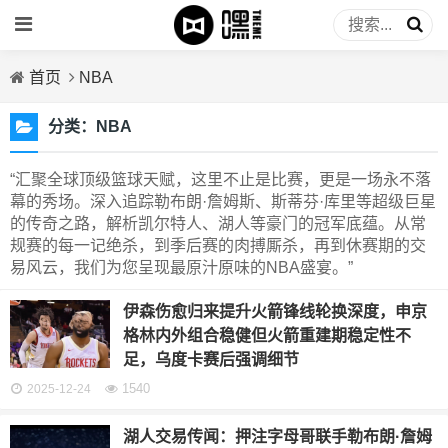
首页
NBA
分类：
NBA
“汇聚全球顶级篮球天赋，这里不止是比赛，更是一场永不落
幕的秀场。深入追踪勒布朗·詹姆斯、斯蒂芬·库里等超级巨星
的传奇之路，解析凯尔特人、湖人等豪门的冠军底蕴。从常
规赛的每一记绝杀，到季后赛的肉搏厮杀，再到休赛期的交
易风云，我们为您呈现最原汁原味的NBA盛宴。”
伊森伤愈归来提升火箭锋线轮换深度，申京
格林内外组合稳健但火箭重建期稳定性不
足，乌度卡赛后强调细节
1540
2025-12-24
湖人交易传闻：押注字母哥联手勒布朗·詹姆