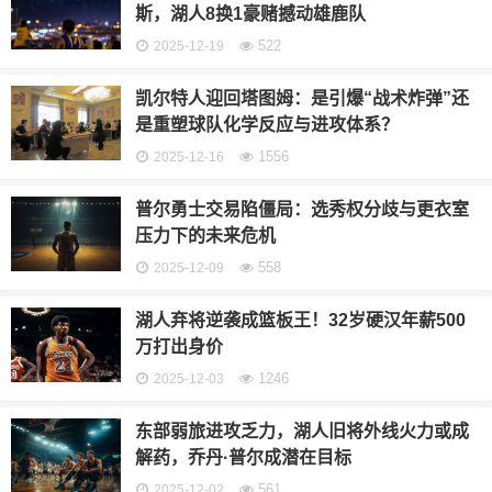
斯，湖人8换1豪赌撼动雄鹿队
522
2025-12-19
凯尔特人迎回塔图姆：是引爆“战术炸弹”还
是重塑球队化学反应与进攻体系？
1556
2025-12-16
普尔勇士交易陷僵局：选秀权分歧与更衣室
压力下的未来危机
558
2025-12-09
湖人弃将逆袭成篮板王！32岁硬汉年薪500
万打出身价
1246
2025-12-03
东部弱旅进攻乏力，湖人旧将外线火力或成
解药，乔丹·普尔成潜在目标
561
2025-12-02