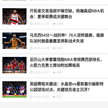
开拓者交易造就中锋空缺，杨瀚森迎NBA机
会：夏季联赛成关键舞台
1295
2025-12-02
马克西54分一战封神！76人逆转雄鹿，雄鹿
队加时崩盘暴露里弗斯战术失误
534
2025-12-02
亚历山大率雷霆领跑NBA常规赛西部排名，
火箭力克勇士搅动附加赛格局
496
2025-12-02
英超赛程关键战：水晶宫vs曼联塞尔赫斯特
公园球场对决，关键球员谁主沉浮？
871
2025-12-02