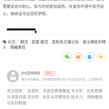
需要妥协与耐心。如今的他更加成熟，在复杂环境中坚守初
心，继续追寻总冠军梦想。
标签：
欧文
凯里·欧文
克利夫兰骑士队
波士顿凯尔特
人
领袖责任
jm@8888
创始人
携手专业解说，为体育爱好者打造一站式互动社区，让您随时掌握赛
亮点提炼： 全面性：多类型赛事覆盖 专业性：优质直播
与深度内容 互动性：社区化观赛体验 技术力：流畅播放
与实时数据